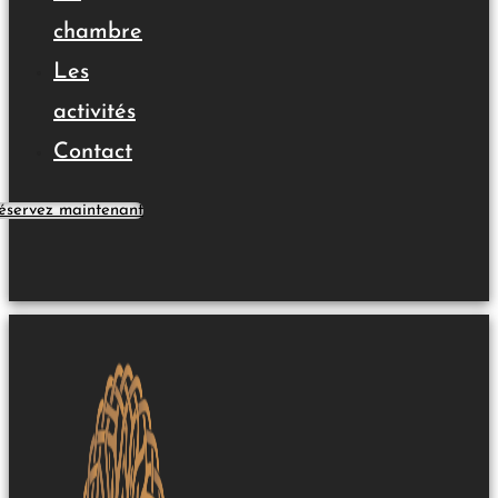
chambre
Les
activités
Contact
éservez maintenant